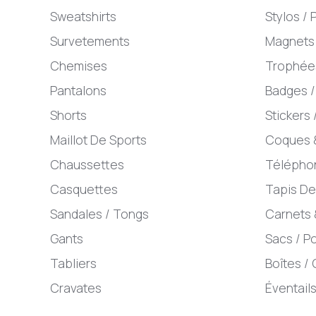
Sweatshirts
Stylos /
Survetements
Magnets
Chemises
Trophées
Pantalons
Badges /
Shorts
Stickers 
Maillot De Sports
Coques 
Chaussettes
Télépho
Casquettes
Tapis De
Sandales / Tongs
Carnets
Gants
Sacs / P
Tabliers
Boîtes / 
Cravates
Éventails
Echarpes
Bracelet