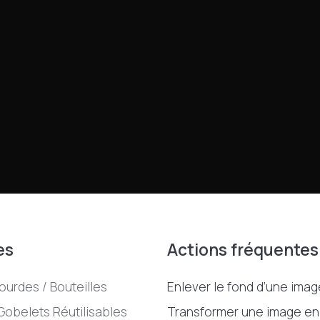
es
Actions fréquentes
ourdes / Bouteilles
Enlever le fond d’une imag
 Gobelets Réutilisables
Transformer une image en