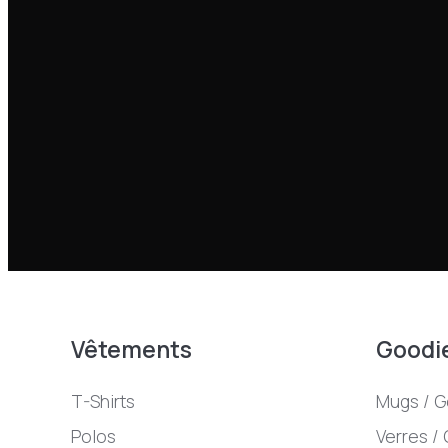
Vêtements
Goodi
T-Shirts
Mugs / G
Polos
Verres /