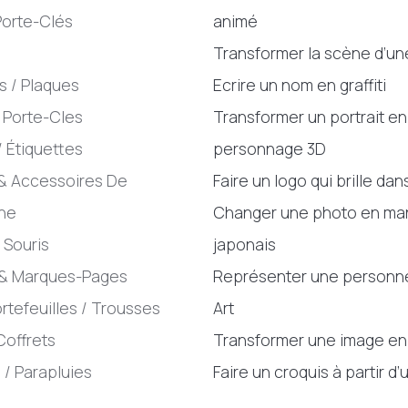
 Porte-Clés
animé
Transformer la scène d’u
 / Plaques
Ecrire un nom en graffiti
 Porte-Cles
Transformer un portrait en
/ Étiquettes
personnage 3D
& Accessoires De
Faire un logo qui brille dans
ne
Changer une photo en ma
 Souris
japonais
 & Marques-Pages
Représenter une personn
ortefeuilles / Trousses
Art
Coffrets
Transformer une image en
 / Parapluies
Faire un croquis à partir d’
s
photo